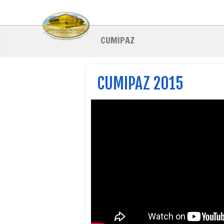
Pasar
al
contenido
principal
CUMIPAZ
CUMIPAZ 2015