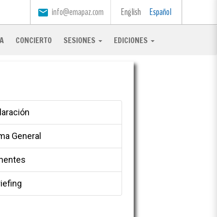
info@emapaz.com
English
Español
email
A
CONCIERTO
SESIONES
EDICIONES
laración
ma General
nentes
iefing