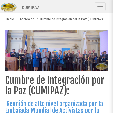
Pasar
CUMIPAZ
al
Toggle
contenido
navigat
principal
Inicio
Acerca de
Cumbre de Integración por la Paz (CUMIPAZ):
Cumbre de Integración por
la Paz (CUMIPAZ):
Reunión de alto nivel organizada por la
Embajada Mundial de Activistas por la