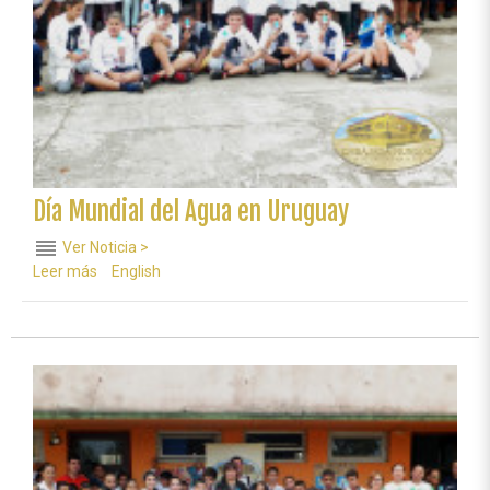
Día Mundial del Agua en Uruguay
reorder
Ver Noticia >
Leer más
sobre
English
Día
Mundial
del
Agua
en
Uruguay