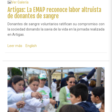
Ver Galería
Artigas: La EMAP reconoce labor altruista
de donantes de sangre
Donantes de sangre voluntarios ratifican su compromiso con
la sociedad donando la savia de la vida en la jornada realizada
en Artigas.
Leer más
sobre
English
Artigas:
La
EMAP
reconoce
labor
altruista
de
donantes
de
sangre