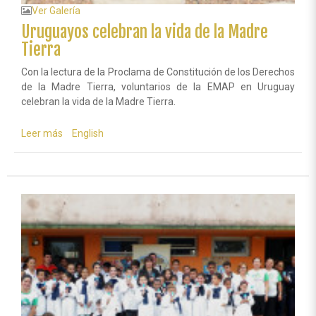
Ver Galería
Uruguayos celebran la vida de la Madre
Tierra
Con la lectura de la Proclama de Constitución de los Derechos
de la Madre Tierra, voluntarios de la EMAP en Uruguay
celebran la vida de la Madre Tierra.
Leer más
sobre
English
Uruguayos
celebran
la
vida
de
la
Madre
Tierra