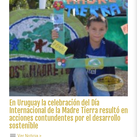
Internacional
de
la
Madre
Tierra
resultó
en
acciones
contundentes
por
el
desarrollo
sostenible
En Uruguay la celebración del Día
Internacional de la Madre Tierra resultó en
acciones contundentes por el desarrollo
sostenible
reorder
Ver Noticia >