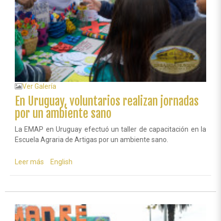
Ver Galería
En Uruguay, voluntarios realizan jornadas
por un ambiente sano
La EMAP en Uruguay efectuó un taller de capacitación en la
Escuela Agraria de Artigas por un ambiente sano.
Leer más
sobre
English
En
Uruguay,
voluntarios
realizan
jornadas
por