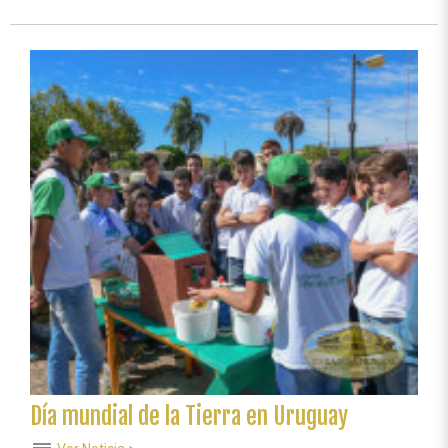
Uruguay,
Activistas
y
comunidad
celebran
Día
Mundial
del
Medio
Ambiente
Día mundial de la Tierra en Uruguay