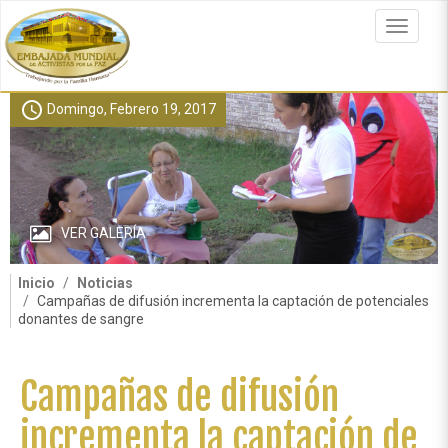
Pasar
al
Toggle
contenido
navigat
principal
schedule
Domingo, Febrero 19, 2017
VER GALERÍA
Inicio
Noticias
Campañas de difusión incrementa la captación de potenciales
donantes de sangre
Campañas de difusión
incrementa la captación de