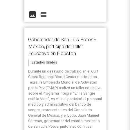
image
view_headline
Gobernador de San Luis Potosí-
México, participa de Taller
Educativo en Houston
Estados Unidos
Durante un desayuno de trabajo en el Gulf
Coast Regional Blood Center de Houston-
Texas, la Embajada Mundial de Activistas
por la Paz (EMAP) realizó un taller educativo
sobre el Programa Integral “En la Sangre
está la Vida”, en el cual participó el personal
médico y administrativo del banco de
sangre, representantes del Consulado
General de México, y el Lcdo. Juan Manuel
Carreras, gobernador del estado mexicano
de San Luis Potosí junto a su comitiva.