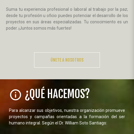
Suma tu experiencia profesional o laboral al trabajo por la paz;
desde tu profesión u oficio puedes potenciar el desarrollo de los
proyectos en sus áreas especializadas. Tu conocimiento es un
poder. ¡Juntos somos más fuertes!
ÚNETE A NOSOTROS
¿QUÉ HACEMOS?
info_outline
Para alcanzar sus objetivos, nuestra organización promueve
proyectos y campañas orientadas a la formación del ser
humano integral. Según el Dr. William Soto Santiago: