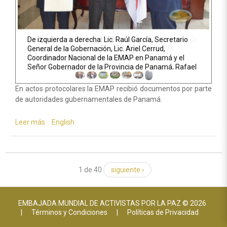
De izquierda a derecha: Lic. Raúl García, Secretario
General de la Gobernación, Lic. Ariel Cerrud,
Coordinador Nacional de la EMAP en Panamá y el
Señor Gobernador de la Provincia de Panamá, Rafael
Pino Pinto
En actos protocolares la EMAP recibió documentos por parte
de autoridades gubernamentales de Panamá.
Leer más
sobre
English
Panamá
ǀ
Autoridades
gubernamentales
adoptan
1 de 40
siguiente ›
propuesta
ambiental
EMBAJADA MUNDIAL DE ACTIVISTAS POR LA PAZ © 2026