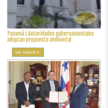
Panamá ǀ Autoridades gubernamentales
adoptan propuesta ambiental
Ver Galería
Anterior
Sigu