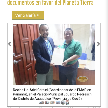
Ver Galería
Anterior
Sigu
Recibe Lic. Ariel Cerrud (Coordinador de la EMAP en
Panamá), en el Palacio Municipal Eduardo Pedreschi
del Distrito de Aguadulce (Provincia de Coclé),
Proclama de la Alcaldía