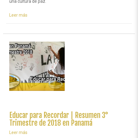
Leer más
sobre
Ejecutadas
propuestas
de
acción
en
el
Instituto
Comercial
Panamá
Educar para Recordar | Resumen 3°
Trimestre de 2018 en Panamá
Leer más
sobre
Educar