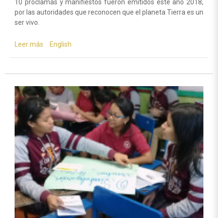
10 proclamas y manifiestos fueron emitidos este año 2018,
por las autoridades que reconocen que el planeta Tierra es un
ser vivo.
Leer más
sobre
English
Panamá
ǀ
Instituciones
emiten
documentos
en
favor
del
Planeta
Tierra