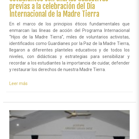
previas a la celebración del Día
Internacional de la Madre Tierra
En el marco de los principios éticos fundamentales que
enmarcan las líneas de acción del Programa Internacional
“Hijos de la Madre Tierra”, miles de voluntarios activistas,
identificados como Guardianes por la Paz de la Madre Tierra,
llegaron a diferentes planteles educativos y de todos los
niveles, con didácticas y estrategias para sensibilizar y
recordar a los estudiantes la importancia de cuidar, defender
y restaurar los derechos de nuestra Madre Tierra.
Leer más
sobre
Los
Guardianes
por
la
Paz
de
la
Madre
Tierra