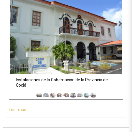
Anterior
Sigu
Instalaciones de la Gobernación de la Provincia de
Coclé
Leer más
sobre
Gobernadores
de
Panamá
respaldan