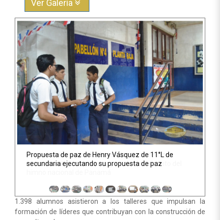
Ver Galería
Anterior
Sigu
Propuesta de paz de Henry Vásquez de 11°L de
secundaria ejecutando su propuesta de paz
1.398 alumnos
asistieron a los talleres que
impulsan la
formación de líderes
que contribuyan con la construcción de
una cultura de paz.