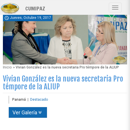
Pasar
CUMIPAZ
al
Toggle
contenido
navigat
schedule
Jueves, Octubre 19, 2017
principal
Inicio
» Vivian González es la nueva secretaria Pro témpore de la ALIUP
Vivian González es la nueva secretaria Pro
témpore de la ALIUP
Panamá
|
Destacado
Ver Galería