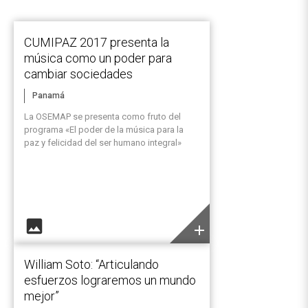
CUMIPAZ 2017 presenta la
música como un poder para
cambiar sociedades
Panamá
La OSEMAP se presenta como fruto del
programa «El poder de la música para la
paz y felicidad del ser humano integral»
image
add
William Soto: “Articulando
esfuerzos lograremos un mundo
mejor”