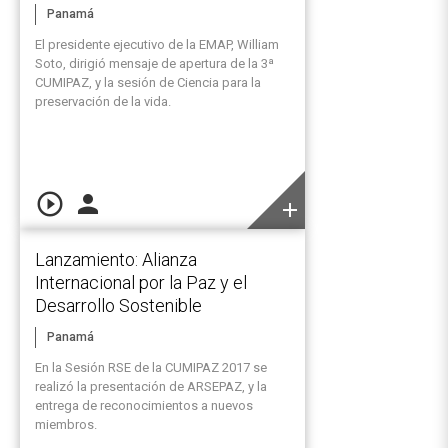
Panamá
El presidente ejecutivo de la EMAP, William
Soto, dirigió mensaje de apertura de la 3ª
CUMIPAZ, y la sesión de Ciencia para la
preservación de la vida.
play_circle_outline
person
add
Lanzamiento: Alianza
Internacional por la Paz y el
Desarrollo Sostenible
Panamá
En la Sesión RSE de la CUMIPAZ 2017 se
realizó la presentación de ARSEPAZ, y la
entrega de reconocimientos a nuevos
miembros.