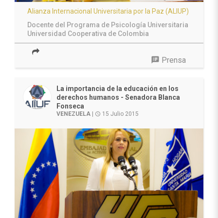
Alianza Internacional Universitaria por la Paz (ALIUP)
Docente del Programa de Psicología Universitaria
Universidad Cooperativa de Colombia
speaker_notes
Prensa
La importancia de la educación en los
derechos humanos - Senadora Blanca
Fonseca
VENEZUELA
|
15 Julio 2015
access_time