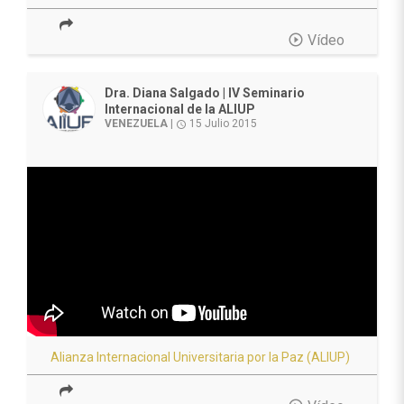
play_circle_outline
Vídeo
Dra. Diana Salgado | IV Seminario
Internacional de la ALIUP
VENEZUELA
|
15 Julio 2015
access_time
Alianza Internacional Universitaria por la Paz (ALIUP)