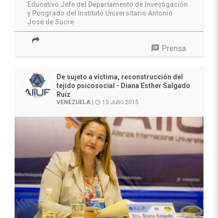
Educativo
Jefe del Departamento de Investigación
y Posgrado del Instituto Universitario Antonio
José de Sucre
speaker_notes
Prensa
De sujeto a víctima, reconstrucción del
tejido psicosocial - Diana Esther Salgado
Ruíz
VENEZUELA
|
15 Julio 2015
access_time