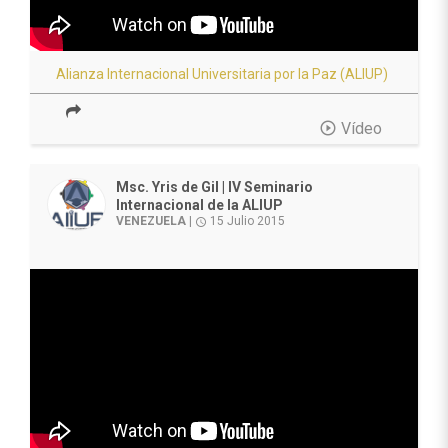
Alianza Internacional Universitaria por la Paz (ALIUP)
play_circle_outline
Vídeo
Msc. Yris de Gil | IV Seminario
Internacional de la ALIUP
VENEZUELA
|
15 Julio 2015
access_time