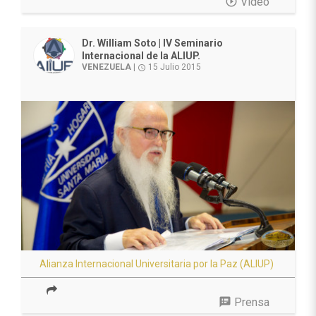
play_circle_outline
Vídeo
Dr. William Soto | IV Seminario
Internacional de la ALIUP.
VENEZUELA
|
15 Julio 2015
access_time
Alianza Internacional Universitaria por la Paz (ALIUP)
speaker_notes
Prensa