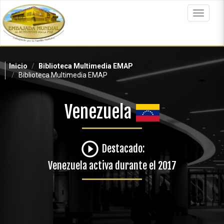
Pasar
al
Toggle
contenido
navigat
principal
Inicio
Biblioteca Multimedia EMAP
Biblioteca Multimedia EMAP
Venezuela
play_circle_outline
Destacado:
Venezuela activa durante el 2017