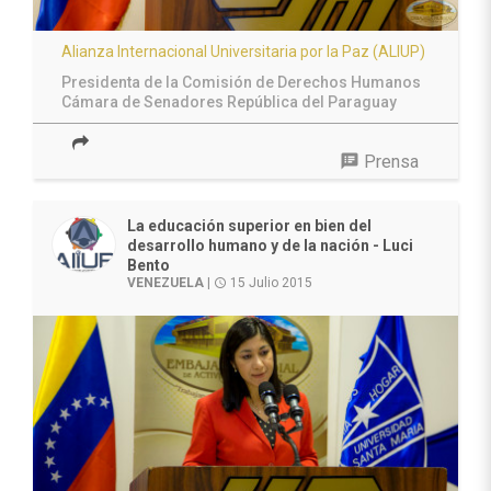
Alianza Internacional Universitaria por la Paz (ALIUP)
Presidenta de la Comisión de Derechos Humanos
Cámara de Senadores
República del Paraguay
speaker_notes
Prensa
La educación superior en bien del
desarrollo humano y de la nación - Luci
Bento
VENEZUELA
|
15 Julio 2015
access_time