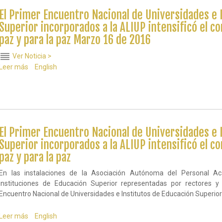
de
El Primer Encuentro Nacional de Universidades e 
paz
orientada
Superior incorporados a la ALIUP intensificó el 
al
paz y para la paz Marzo 16 de 2016
desarrollo
de
reorder
Ver Noticia >
competencias
Leer más
sobre
English
profesionales
El
Primer
Encuentro
Nacional
de
Universidades
El Primer Encuentro Nacional de Universidades e 
e
Institutos
Superior incorporados a la ALIUP intensificó el 
de
paz y para la paz
Educación
Superior
En las instalaciones de la Asociación Autónoma del Personal 
incorporados
a
instituciones de Educación Superior representadas por rectores y
la
Encuentro Nacional de Universidades e Institutos de Educación Superior
ALIUP
intensificó
Leer más
sobre
English
el