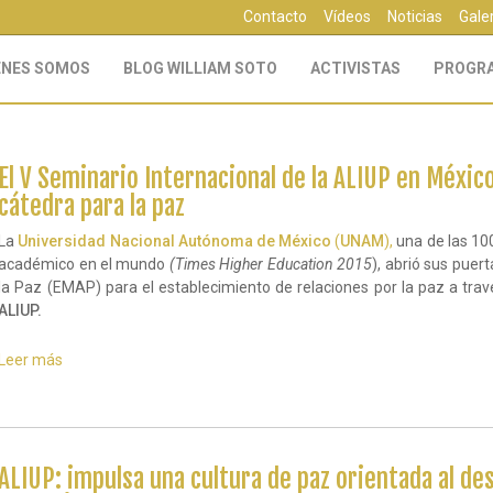
Contacto
Vídeos
Noticias
Gale
ÉNES SOMOS
BLOG WILLIAM SOTO
ACTIVISTAS
PROGR
El V Seminario Internacional de la ALIUP en Méxic
cátedra para la paz
La
Universidad Nacional Autónoma de México
(
UNAM
),
una de las 10
académico en el mundo
(Times Higher Education 2015
), abrió sus puer
la Paz (EMAP) para el establecimiento de relaciones por la paz a trav
ALIUP.
Leer más
sobre
El
V
Seminario
Internacional
de
ALIUP: impulsa una cultura de paz orientada al d
la