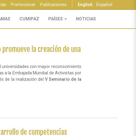
rías
Promocionar
Publicaciones
English
Español
AMAS
CUMIPAZ
PAÍSES
NOTICIAS
o promueve la creación de una
0 universidades con mayor reconocimiento
tas a la Embajada Mundial de Activistas por
és de la realización del
V Seminario de la
esarrollo de competencias