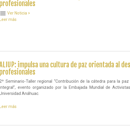
ALIUP
profesionales
en
México
reorder
Ver Noticia >
promueve
Leer más
sobre
la
ALIUP:
creación
impulsa
de
una
una
cultura
cátedra
de
para
paz
la
orientada
paz
al
ALIUP: impulsa una cultura de paz orientada al d
desarrollo
profesionales
de
competencias
2º Seminario-Taller regional “Contribución de la cátedra para la pa
profesionales
integral”, evento organizado por la Embajada Mundial de Activist
Universidad Anáhuac.
Leer más
sobre
ALIUP:
impulsa
una
cultura