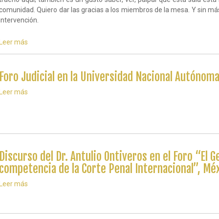
la
de
comunidad. Quiero dar las gracias a los miembros de la mesa. Y sin más
paz
la
intervención.
Corte
Penal
Leer más
sobre
Internacional”
Foro:
-
“El
Rafael
Genocidio
Adrián
Foro Judicial en la Universidad Nacional Autónom
y
Avante
los
Juárez
Leer más
sobre
otros
Foro
delitos,
Judicial
competencia
en
de
la
la
Universidad
Corte
Nacional
Penal
Autónoma
Discurso del Dr. Antulio Ontiveros en el Foro “El G
Internacional”
de
-
competencia de la Corte Penal Internacional”, Mé
México
Antulio
Ontiveros
Leer más
sobre
Discurso
del
Dr.