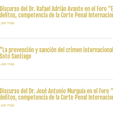
Antulio
Ontiveros
Discurso del Dr. Rafael Adrián Avante en el Foro “E
en
el
delitos, competencia de la Corte Penal Internacio
Foro
“El
Leer más
sobre
Genocidio
Discurso
y
del
los
Dr.
otros
Rafael
delitos,
Adrián
"La prevención y sanción del crimen internacional
competencia
Avante
de
en
Soto Santiago
la
el
Corte
Foro
Leer más
sobre
Penal
“El
"La
Internacional”,
Genocidio
prevención
México
y
y
los
sanción
otros
del
Discurso del Dr. José Antonio Murguía en el Foro “
delitos,
crimen
competencia
internacional
delitos, competencia de la Corte Penal Internacio
de
de
la
genocidio"
Leer más
sobre
Corte
-
Discurso