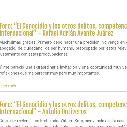
El
compromiso
Primer
de
Encuentro
educar
Nacional
por
de
la
Foro: “El Genocidio y los otros delitos, competenc
Universidades
paz
Internacional” - Rafael Adrián Avante Juárez
e
y
Institutos
para
Muchísimas gracias. Primero debo hacer una precisión: No vengo en c
de
la
Educación
abogado, de ciudadano, de ser humano, preocupado por estos relev
paz
Superior
justamente con estas preocupaciones.
Marzo
incorporados
16
a
de
Y me pareció una extraordinaria invitación y una oportunidad muy va
la
2016
reflexiones que me parecen muy pero muy importantes.
ALIUP
intensificó
el
Leer más
sobre
compromiso
Foro:
de
“El
educar
Genocidio
Foro: “El Genocidio y los otros delitos, competenc
por
y
la
Internacional” - Antulio Ontiveros
los
paz
otros
y
Gracias. Excelentísimo Embajador William Soto, bienvenido a esta casa d
delitos,
para
traerlo aquí; también es un gusto saber, ver, palpar que esta sala está 
competencia