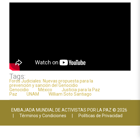
Tags:
Foros Judiciales: Nuevas propuesta para la
prevención y sanción del Genocidio
Genocidio
México
Justicia para la Paz
Paz
UNAM
William Soto Santiago
EMBAJADA MUNDIAL DE ACTIVISTAS POR LA PAZ © 2026
|
Términos y Condiciones
|
Políticas de Privacidad