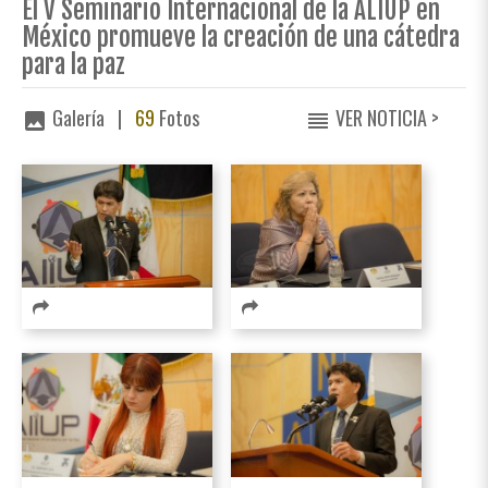
El V Seminario Internacional de la ALIUP en
México promueve la creación de una cátedra
para la paz
Galería |
69
Fotos
VER NOTICIA >
image
reorder