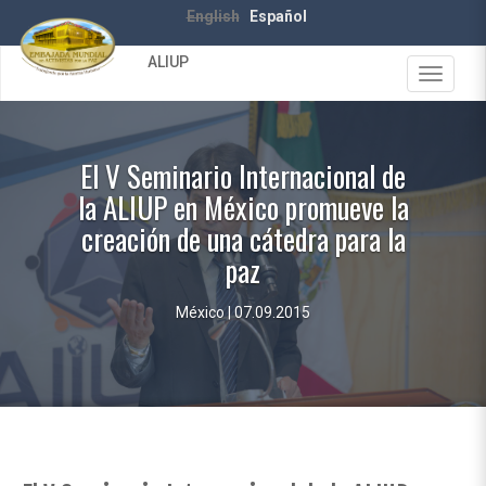
Pasar
English
Español
al
contenido
ALIUP
principal
Toggle
navigat
El V Seminario Internacional de
la ALIUP en México promueve la
creación de una cátedra para la
paz
México | 07.09.2015