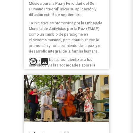
Música para la Paz y Felicidad del Ser
Humano Integral”
inicia su
aplicación y
difusión
este
6 de septiembre.
La iniciativa es promovida por
la Embajada
Mundial de Activistas por la Paz (EMAP)
como un cambio de paradigma en
el
sistema musical
, para contribuir con la
promoción y fortalecimiento de la
paz y el
desarrollo integral
de la familia humana.
play_circle_outline
image
El proyecto busca
concientizar a los
individuos y a las sociedades
sobre la
importancia de producir
y
escuchar
música
con
mensajes positivos
;
música
que contribuya a la
formación en valores
,
en principios éticos, morales y espirituales,
a las presentes y futuras generaciones.