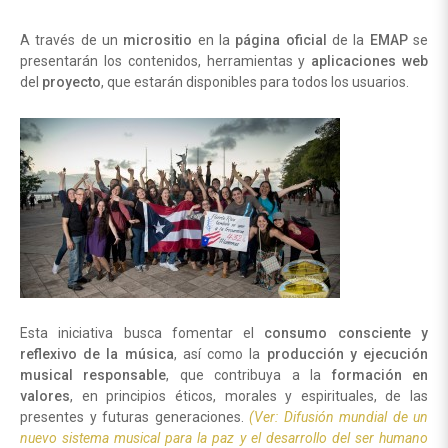
A través de un
micrositio
en la
página oficial
de la
EMAP
se
presentarán los contenidos, herramientas y
aplicaciones web
del
proyecto
, que estarán disponibles para todos los usuarios.
Esta iniciativa busca fomentar el
consumo consciente y
reflexivo de la música
, así como la
producción y ejecución
musical responsable
, que contribuya a la
formación en
valores
, en principios éticos, morales y espirituales, de las
presentes y futuras generaciones.
(Ver: Difusión mundial de un
nuevo sistema musical para la paz y el desarrollo del ser humano