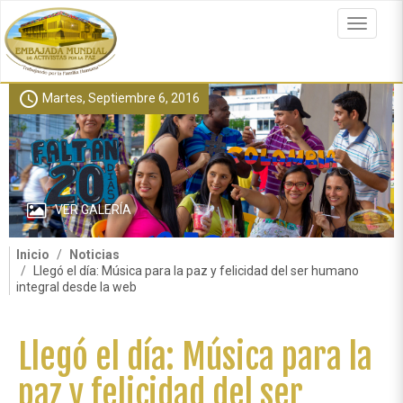
Pasar
al
Toggle
contenido
navigat
principal
schedule
Martes, Septiembre 6, 2016
VER GALERÍA
Inicio
Noticias
Llegó el día: Música para la paz y felicidad del ser humano
integral desde la web
Llegó el día: Música para la
paz y felicidad del ser