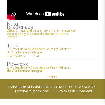
Nota
relacionada:
Difusión mundial de un nuevo sistema musical
para la paz y el desarrollo del ser humano
integral
Tags:
El Poder de la Música para la Paz y Felicidad
del Ser Humano Integral
Internacional
Paz
Proyecto:
El Poder de la Música para la Paz y Felicidad
del Ser Humano Integral
English
EMBAJADA MUNDIAL DE ACTIVISTAS POR LA PAZ © 2026
|
Términos y Condiciones
|
Políticas de Privacidad