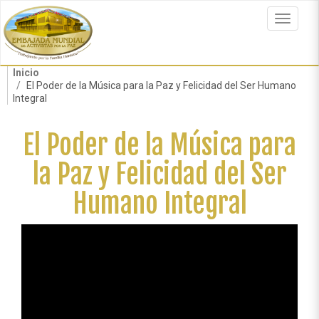
Pasar
al
Toggle
contenido
navigat
principal
Inicio
El Poder de la Música para la Paz y Felicidad del Ser Humano
Integral
El Poder de la Música para
la Paz y Felicidad del Ser
Humano Integral