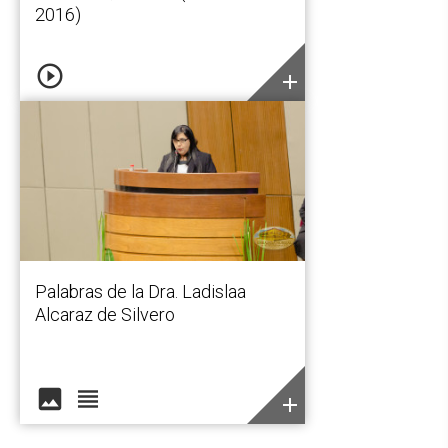
2016)
play_circle_outline
add
Palabras de la Dra. Ladislaa
Alcaraz de Silvero
image
view_headline
add