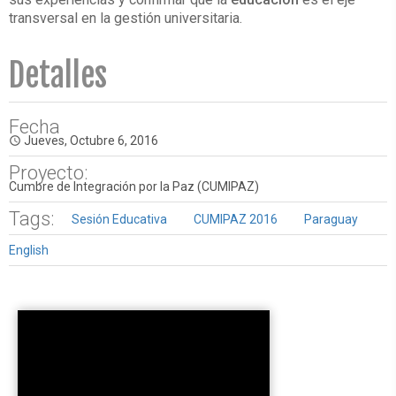
transversal en la gestión universitaria.
Detalles
Fecha
Jueves, Octubre 6, 2016
access_time
Proyecto:
Cumbre de Integración por la Paz (CUMIPAZ)
Tags:
Sesión Educativa
CUMIPAZ 2016
Paraguay
English