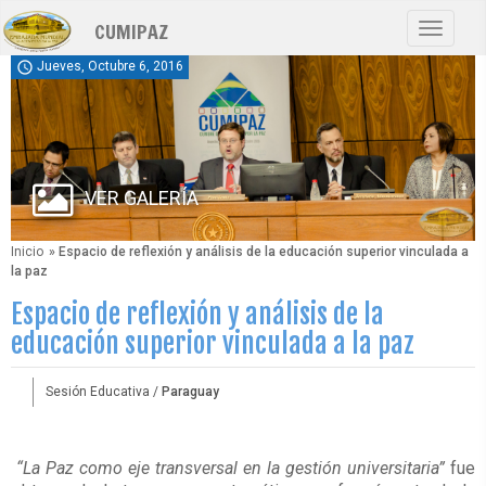
Pasar
CUMIPAZ
al
Toggle
contenido
navigat
schedule
Jueves, Octubre 6, 2016
principal
VER GALERÍA
Inicio
» Espacio de reflexión y análisis de la educación superior vinculada a
la paz
Espacio de reflexión y análisis de la
educación superior vinculada a la paz
Sesión Educativa /
Paraguay
“La Paz como eje transversal en la gestión universitaria”
fue