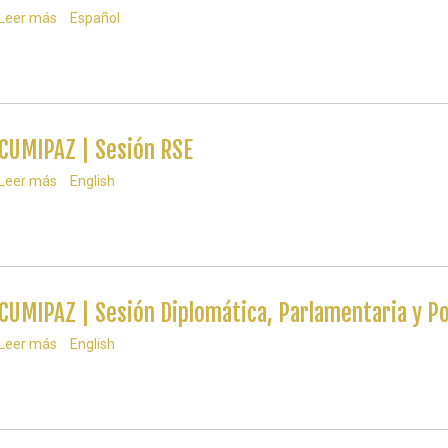
Leer más
sobre
Español
CUMIPAZ
|
CSR
Session
CUMIPAZ | Sesión RSE
Leer más
sobre
English
CUMIPAZ
|
Sesión
RSE
CUMIPAZ | Sesión Diplomática, Parlamentaria y Po
Leer más
sobre
English
CUMIPAZ
|
Sesión
Diplomática,
Parlamentaria