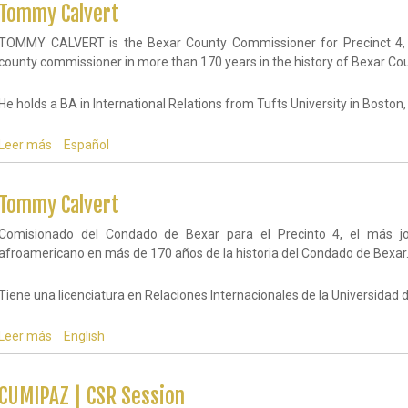
Tommy Calvert
TOMMY CALVERT is the Bexar County Commissioner for Precinct 4, 
county commissioner in more than 170 years in the history of Bexar Cou
He holds a BA in International Relations from Tufts University in Bosto
Leer más
sobre
Español
Tommy
Calvert
Tommy Calvert
Comisionado del Condado de Bexar para el Precinto 4, el más j
afroamericano en más de 170 años de la historia del Condado de Bexar
Tiene una licenciatura en Relaciones Internacionales de la Universidad
Leer más
sobre
English
Tommy
Calvert
CUMIPAZ | CSR Session