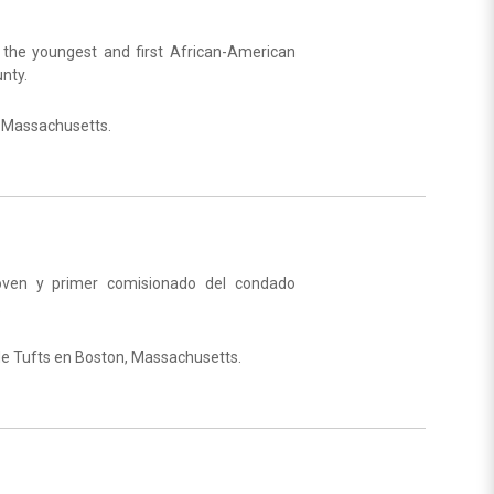
the youngest and first African-American
nty.
n, Massachusetts.
oven y primer comisionado del condado
.
 de Tufts en Boston, Massachusetts.