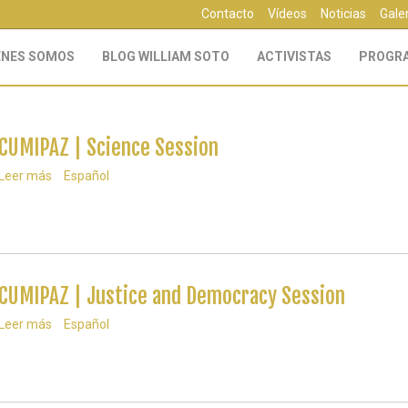
Contacto
Vídeos
Noticias
Gale
ÉNES SOMOS
BLOG WILLIAM SOTO
ACTIVISTAS
PROGR
CUMIPAZ | Science Session
Leer más
sobre
Español
CUMIPAZ
|
Science
Session
CUMIPAZ | Justice and Democracy Session
Leer más
sobre
Español
CUMIPAZ
|
Justice
and
Democracy