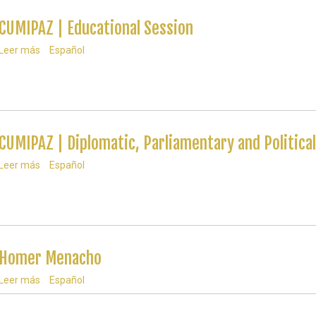
Session
CUMIPAZ | Educational Session
Leer más
sobre
Español
CUMIPAZ
|
Educational
Session
CUMIPAZ | Diplomatic, Parliamentary and Politica
Leer más
sobre
Español
CUMIPAZ
|
Diplomatic,
Parliamentary
and
Political
Session
Homer Menacho
Leer más
sobre
Español
Homer
Menacho