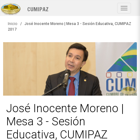
Pasar
CUMIPAZ
al
Toggle
contenido
navigat
principal
Inicio
José Inocente Moreno | Mesa 3 - Sesión Educativa, CUMIPAZ
2017
José Inocente Moreno |
Mesa 3 - Sesión
Educativa, CUMIPAZ