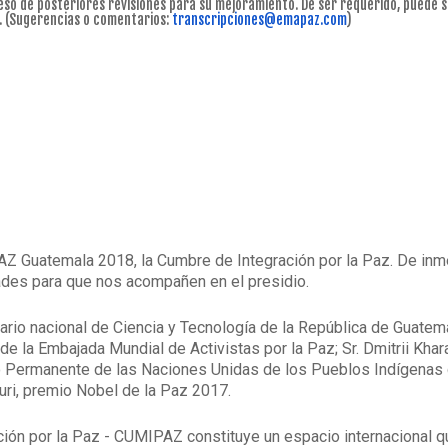
eso de posteriores revisiones para su mejoramiento. De ser requerido, puede s
.
(Sugerencias o comentarios:
transcripciones@emapaz.com
)
Z Guatemala 2018, la Cumbre de Integración por la Paz. De inme
ades para que nos acompañen en el presidio.
ario nacional de Ciencia y Tecnología de la República de Guatema
 de la Embajada Mundial de Activistas por la Paz; Sr. Dmitrii Khar
o Permanente de las Naciones Unidas de los Pueblos Indígenas 
auri, premio Nobel de la Paz 2017.
ción por la Paz - CUMIPAZ constituye un espacio internacional 