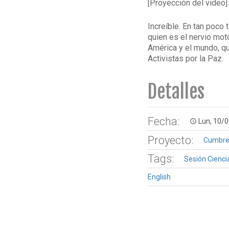
[Proyección del video].
Increíble. En tan poco
quien es el nervio moto
América y el mundo, qu
Activistas por la Paz.
Detalles
Fecha:
Lun, 10/0
access_time
Proyecto:
Cumbre 
Tags:
Sesión Cienci
English