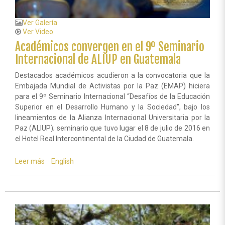
Ver Galería
Ver Video
Académicos convergen en el 9º Seminario
Internacional de ALIUP en Guatemala
Destacados académicos acudieron a la convocatoria que la
Embajada Mundial de Activistas por la Paz (EMAP) hiciera
para el 9º Seminario Internacional “Desafíos de la Educación
Superior en el Desarrollo Humano y la Sociedad”, bajo los
lineamientos de la Alianza Internacional Universitaria por la
Paz (ALIUP); seminario que tuvo lugar el 8 de julio de 2016 en
el Hotel Real Intercontinental de la Ciudad de Guatemala.
Leer más
sobre
English
Académicos
convergen
en
el
9º
Seminario
Internacional