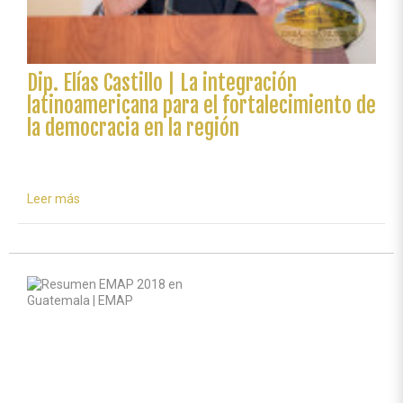
Dip. Elías Castillo | La integración
latinoamericana para el fortalecimiento de
la democracia en la región
Leer más
sobre
Dip.
Elías
Castillo
|
La
integración
latinoamericana
para
el
fortalecimiento
de
la