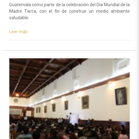
Guatemala como parte de la celebración del Día Mundial de la
Madre Tierra, con el fin de construir un medio ambiente
saludable.
Leer más
sobre
Guatemala
obsequia
2.515
árboles
a
la
Tierra
en
su
día