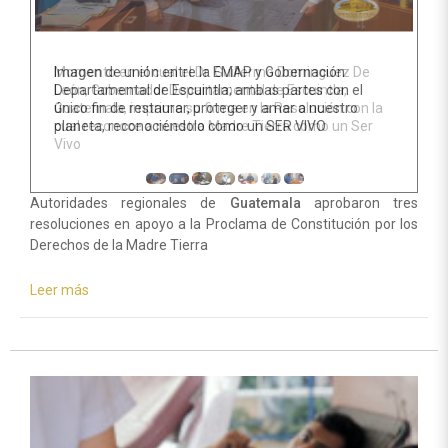
Imagen de unión entre la EMAP y Gobernación
Departamental de Escuintla; ambas partes con el
único fin de restaurar, proteger y amar a nuestro
planeta, reconociéndolo como un SER VIVO
Autoridades regionales de
Guatemala
aprobaron tres
resoluciones en apoyo a la Proclama de Constitución por los
Derechos de la Madre Tierra
Leer más
sobre
Gobernadores
de
Guatemala
apoyan
las
propuestas
ambientales
de
la