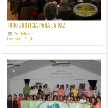
FORO JUSTICIA PARA LA PAZ
reorder
Ver Noticia >
Leer más
sobre
English
FORO
JUSTICIA
PARA
LA
PAZ