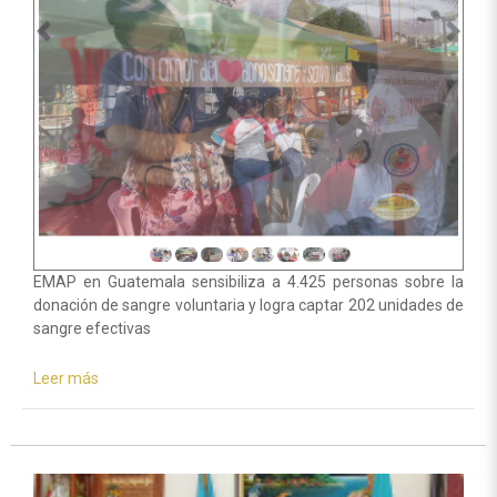
EMAP en Guatemala sensibiliza a 4.425 personas sobre la
donación de sangre voluntaria y logra captar 202 unidades de
sangre efectivas
Leer más
sobre
Guatemala
|
Activistas
por
la
paz