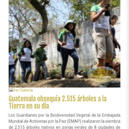
de
ALIUP
en
Guatemala
Ver Galería
Guatemala obsequia 2.515 árboles a la
Tierra en su día
Los Guardianes por la Biodiversidad Vegetal de la Embajada
Mundial de Activistas por la Paz (EMAP) realizaron la siembra
de 2.515 árboles nativos en zonas verdes de 8 ciudades de