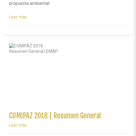
Leer más
sobre
Guatemala
|
Activistas
por
la
paz
alcanzan
18
resoluciones
CUMIPAZ 2018 | Resumen General
Leer más
sobre
CUMIPAZ
2018
|
Resumen