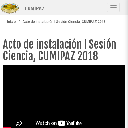
Pasar
CUMIPAZ
al
Toggle
contenido
navigat
principal
Inicio
Acto de instalación l Sesión Ciencia, CUMIPAZ 2018
Acto de instalación l Sesión
Ciencia, CUMIPAZ 2018