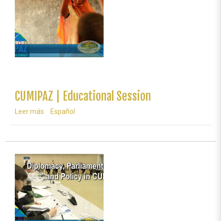
CUMIPAZ | Educational Session
Leer más
sobre
Español
CUMIPAZ
|
Educational
Session