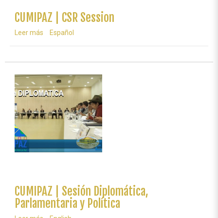
CUMIPAZ | CSR Session
Leer más
sobre
Español
CUMIPAZ
|
CSR
Session
CUMIPAZ | Sesión Diplomática,
Parlamentaria y Política