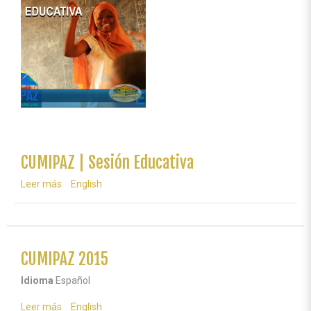
Democracia
CUMIPAZ | Sesión Educativa
Leer más
sobre
English
CUMIPAZ
|
Sesión
Educativa
CUMIPAZ 2015
Idioma
Español
Leer más
sobre
English