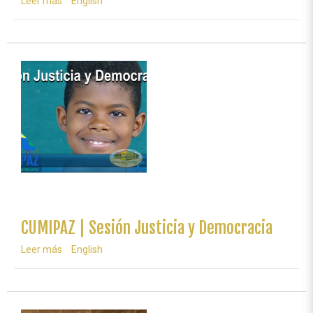
Leer más
sobre
English
CUMIPAZ
|
Sesión
Diplomática,
Parlamentaria
y
Política
CUMIPAZ | Sesión Justicia y Democracia
Leer más
sobre
English
CUMIPAZ
|
Sesión
Justicia
y