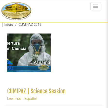
Pasar
al
Toggle
contenido
navigat
principal
Inicio
CUMIPAZ 2015
CUMIPAZ | Science Session
Leer más
sobre
Español
CUMIPAZ
|