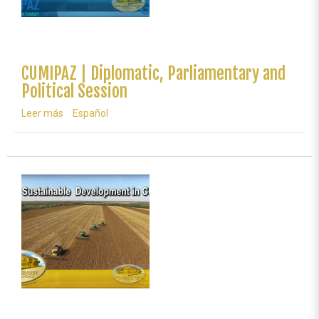
CUMIPAZ | Diplomatic, Parliamentary and
Political Session
Leer más
sobre
Español
CUMIPAZ
|
Diplomatic,
Parliamentary
and
Political
Session