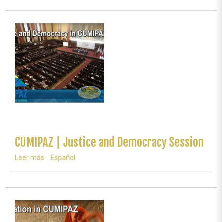
Science
Session
CUMIPAZ | Justice and Democracy Session
Leer más
sobre
Español
CUMIPAZ
|
Justice
and
Democracy
Session