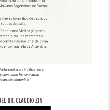
ospital infantil, ubicado en la
 Malvinas Argentinas, de Buenos
n Fierro honorífico de cable, por
 (bodas de plata).
de Periodismo Médico (Sapem)
e otorgó a Zin una membresía
l comité internacional de dicha
xpandió más allá de Argentina.
arlamentaria y Política, en el
ociación como herramientas
esarrollo sostenible.”
Siguiente
DEL DR. CLAUDIO ZIN