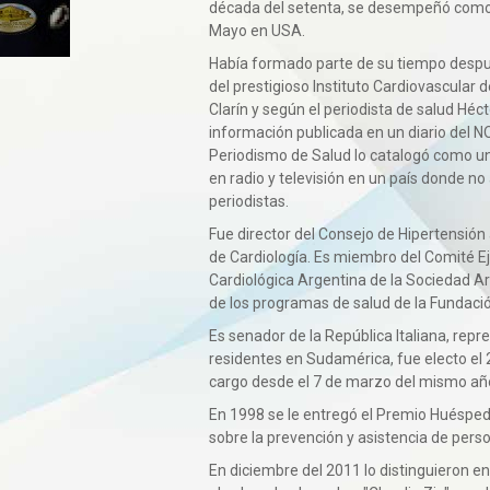
década del setenta, se desempeñó como p
Mayo en USA.
Había formado parte de su tiempo despu
del prestigioso Instituto Cardiovascular
Clarín y según el periodista de salud Héc
información publicada en un diario del N
Periodismo de Salud lo catalogó como un
en radio y televisión en un país donde n
periodistas.
Fue director del Consejo de Hipertensión 
de Cardiología. Es miembro del Comité Ej
Cardiológica Argentina de la Sociedad Ar
de los programas de salud de la Fundaci
Es senador de la República Italiana, repr
residentes en Sudamérica, fue electo el 
cargo desde el 7 de marzo del mismo añ
En 1998 se le entregó el Premio Huésped 
sobre la prevención y asistencia de perso
En diciembre del 2011 lo distinguieron e