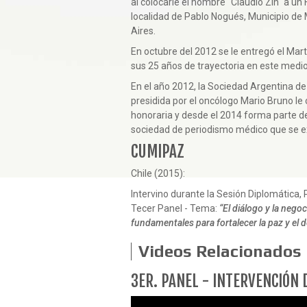
al colocarle el nombre "Claudio Zin" a un H
localidad de Pablo Nogués, Municipio de
Aires.
En octubre del 2012 se le entregó el Martí
sus 25 años de trayectoria en este medio
En el año 2012, la Sociedad Argentina 
presidida por el oncólogo Mario Bruno l
honoraria y desde el 2014 forma parte de
sociedad de periodismo médico que se e
CUMIPAZ
Chile (2015):
Intervino durante la Sesión Diplomática, P
Tecer Panel - Tema:
“El diálogo y la neg
fundamentales para fortalecer la paz y el d
Videos Relacionados
Anterior
3ER. PANEL - INTERVENCIÓN 