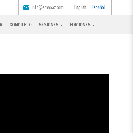
info@emapaz.com
English
Español
email
A
CONCIERTO
SESIONES
EDICIONES