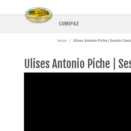
Pasar
al
contenido
principal
CUMIPAZ
Inicio
Ulises Antonio Piche | Sesión Cie
Ulises Antonio Piche | S