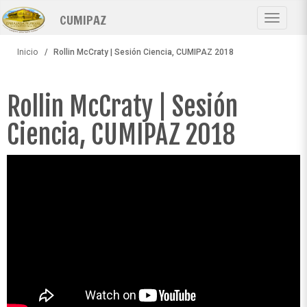
Pasar
CUMIPAZ
al
Toggle
contenido
navigat
principal
Inicio
Rollin McCraty | Sesión Ciencia, CUMIPAZ 2018
Rollin McCraty | Sesión
Ciencia, CUMIPAZ 2018