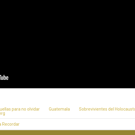
uellas para no olvidar
Guatemala
Sobrevivientes del Holocaust
erg
a Recordar