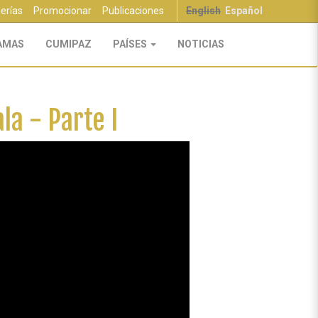
lerías
Promocionar
Publicaciones
English
Español
AMAS
CUMIPAZ
PAÍSES
NOTICIAS
la - Parte I