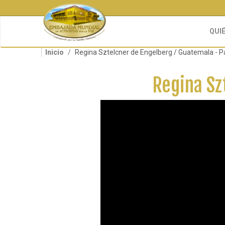
Pasar
al
contenido
QUI
principal
Inicio
Regina Sztelcner de Engelberg / Guatemala - Pa
Regina Sz