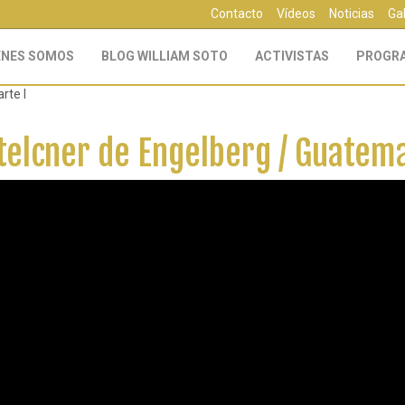
Contacto
Vídeos
Noticias
Ga
ÉNES SOMOS
BLOG WILLIAM SOTO
ACTIVISTAS
PROGR
rte I
telcner de Engelberg / Guatema