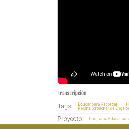
Transcripción
Educar para Recordar
H
Tags:
Regina Sztelcner de Engelb
Proyecto:
Programa Educar par