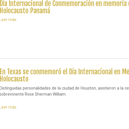
Día Internacional de Conmemoración en memoria d
Colombia
fue
Holocausto Panamá
solemnizada
la
Leer más
sobre
memoria
Día
de
Internacional
las
de
víctimas
Conmemoración
del
en
Holocausto
memoria
de
las
víctimas
En Texas se conmemoró el Día Internacional en Me
del
Holocausto
Holocausto
Panamá
Distinguidas personalidades de la ciudad de Houston, asistieron a la c
sobreviviente Rose Sherman William.
Leer más
sobre
En
Texas
se
conmemoró