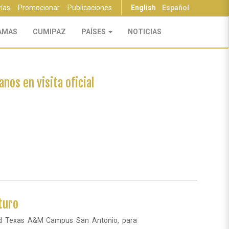
rías
Promocionar
Publicaciones
English
Español
AMAS
CUMIPAZ
PAÍSES
NOTICIAS
nos en visita oficial
turo
idad Texas A&M Campus San Antonio, para