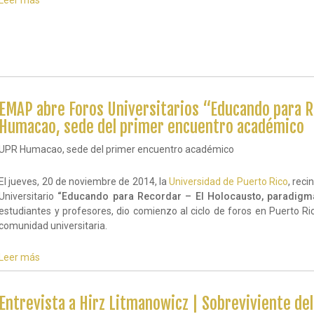
para
Julio
fomentar
Pitluk
una
el
cultura
número
de
171844
paz
EMAP abre Foros Universitarios “Educando para 
Humacao, sede del primer encuentro académico
UPR Humacao, sede del primer encuentro académico
El jueves, 20 de noviembre de 2014, la
Universidad de Puerto Rico
, rec
Universitario
“Educando para Recordar – El Holocausto, paradigm
estudiantes y profesores, dio comienzo al ciclo de foros en Puerto Ric
comunidad universitaria.
Leer más
sobre
EMAP
abre
Foros
Entrevista a Hirz Litmanowicz | Sobreviviente de
Universitarios