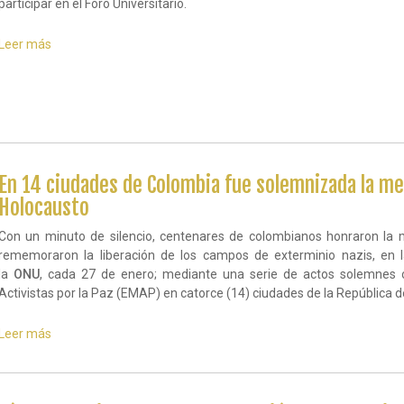
participar en el Foro Universitario.
Leer más
sobre
Educar
para
prevenir
actos
de
genocidios
en
el
En 14 ciudades de Colombia fue solemnizada la me
futuro
Holocausto
Con un minuto de silencio, centenares de colombianos honraron la 
rememoraron la liberación de los campos de exterminio nazis, en
la
ONU
, cada 27 de enero; mediante una serie de actos solemnes 
Activistas por la Paz (EMAP) en catorce (14) ciudades de la República 
Leer más
sobre
En
14
ciudades
de