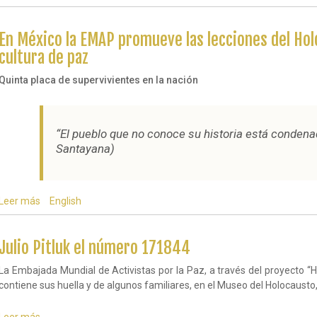
el
Día
En México la EMAP promueve las lecciones del Ho
Internacional
en
cultura de paz
Memoria
de
Quinta placa de supervivientes en la nación
las
Víctimas
del
Holocausto
“El pueblo que no conoce su historia está condenad
Santayana)
Leer más
sobre
English
En
México
la
Julio Pitluk el número 171844
EMAP
promueve
La Embajada Mundial de Activistas por la Paz, a través del proyecto “H
las
contiene sus huella y de algunos familiares, en el Museo del Holocausto
lecciones
del
Holocausto
Leer más
sobre