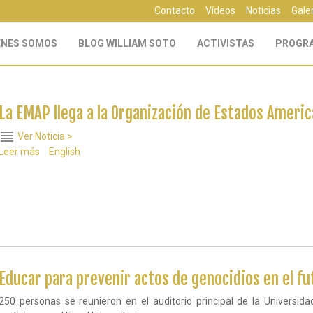
Contacto
Vídeos
Noticias
Gale
ÉNES SOMOS
BLOG WILLIAM SOTO
ACTIVISTAS
PROGR
La EMAP llega a la Organización de Estados America
reorder
Ver Noticia >
Leer más
sobre
English
La
EMAP
llega
a
la
Organización
de
Estados
Americanos
Educar para prevenir actos de genocidios en el fu
en
visita
250 personas se reunieron en el auditorio principal de la Univers
oficial