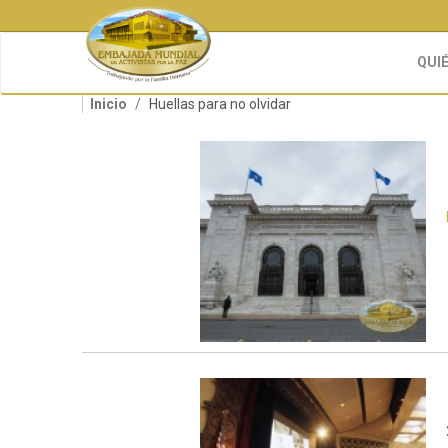
Pasar
al
contenido
QUI
principal
Inicio
Huellas para no olvidar