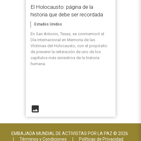
El Holocausto: página de la
historia que debe ser recordada
Estados Unidos
En San Antonio, Texas, se conmemoró el
Día Internacional en Memoria de las
Víctimas del Holocausto, con el propósito
de prevenir la reiteración de uno de los
capítulos más siniestros de la historia
humana.
image
EMBAJADA MUNDIAL DE ACTIVISTAS POR LA PAZ © 2026
|
Términos y Condiciones
|
Políticas de Privacidad