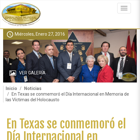
Pasar
al
Toggle
contenido
navigat
principal
schedule
Miércoles, Enero 27, 2016
VER GALERÍA
Inicio
Noticias
En Texas se conmemoró el Día Internacional en Memoria de
las Víctimas del Holocausto
En Texas se conmemoró el
Día Internacional en