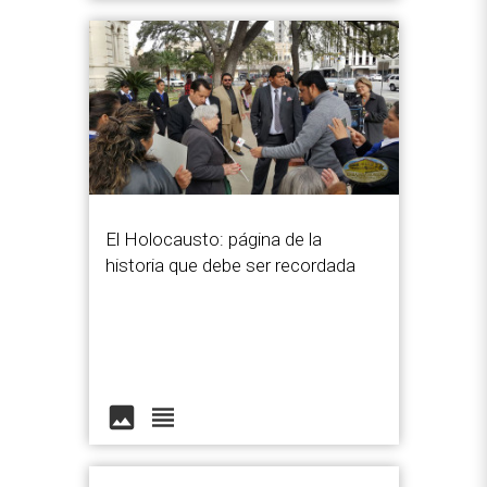
El Holocausto: página de la
historia que debe ser recordada
image
view_headline