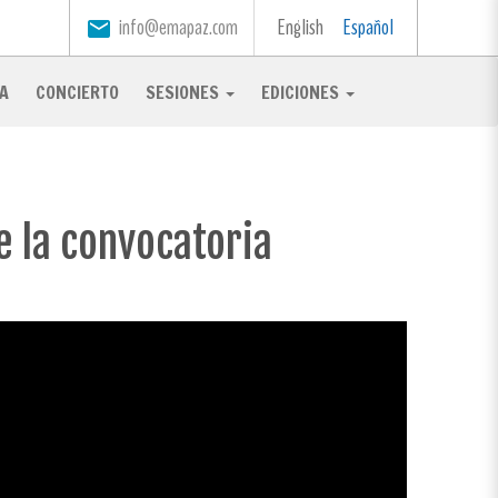
info@emapaz.com
English
Español
email
A
CONCIERTO
SESIONES
EDICIONES
e la convocatoria