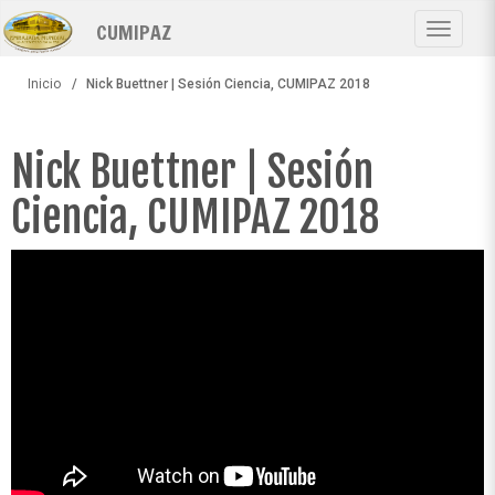
Pasar
CUMIPAZ
al
Toggle
contenido
navigat
principal
Inicio
Nick Buettner | Sesión Ciencia, CUMIPAZ 2018
Nick Buettner | Sesión
Ciencia, CUMIPAZ 2018