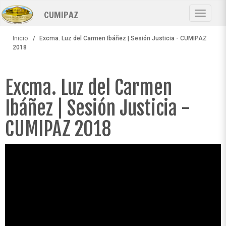
Pasar
CUMIPAZ
al
Toggle
contenido
navigat
principal
Inicio
Excma. Luz del Carmen Ibáñez | Sesión Justicia - CUMIPAZ
2018
Excma. Luz del Carmen
Ibáñez | Sesión Justicia -
CUMIPAZ 2018