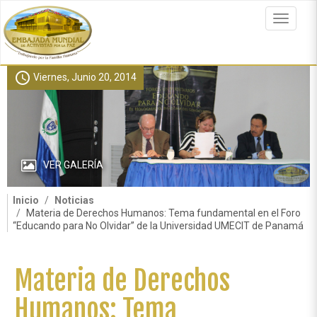
Pasar
al
Toggle
contenido
navigat
principal
schedule
Viernes, Junio 20, 2014
VER GALERÍA
Inicio
Noticias
Materia de Derechos Humanos: Tema fundamental en el Foro
“Educando para No Olvidar” de la Universidad UMECIT de Panamá
Materia de Derechos
Humanos: Tema