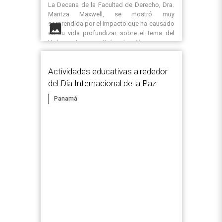
La Decana de la Facultad de Derecho, Dra.
Maritza Maxwell, se mostró muy
sorprendida por el impacto que ha causado
image
en su vida profundizar sobre el tema del
Holocausto, y motivó a los jóvenes para
aprovechar todo espacio donde se pueda
contribuir a la defensa de los Derechos
Actividades educativas alrededor
Humanos siendo parte activa y no pasiva de
los problemas del mundo.
del Día Internacional de la Paz
Panamá