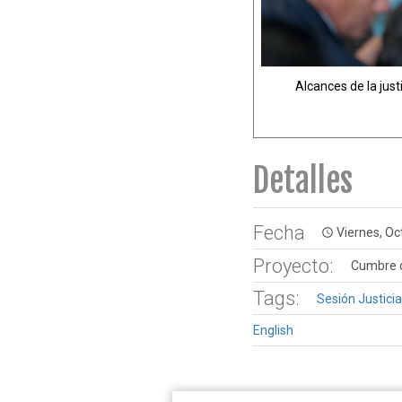
De Izq. a Der. Ant
Detalles
Fecha
Viernes, Oc
access_time
Proyecto:
Cumbre d
Tags:
Sesión Justicia
English