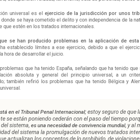
ción universal es el
ejercicio de la jurisdicción por unos tr
 donde se haya cometido el delito y con independencia de la natu
 que estén en los tratados internacionales.
que se han producido problemas en la aplicación de esta 
ha establecido límites a ese ejercicio, debido a que el ejerc
 hora de desarrollar el juicio.
problemas que ha tenido España, señalando que ha tenido que m
ción absoluta y general del principio universal, a un crite
ado; también refirió los problemas que ha tenido Bélgica y Alem
 universal.
; estoy seguro de que 
está en el Tribunal Penal Internacional
te se están poniendo cederán con el paso del tiempo por
 del sistema,
, y al
es una necesidad de convivencia mundial
idad del sistema la promulgación de nuevos tratados inte
que actualizan los conceptos de lo prohibido, de violacion