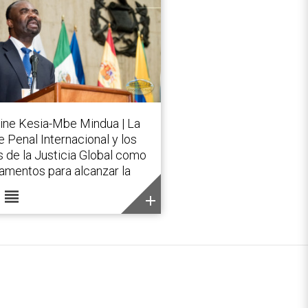
ine Kesia-Mbe Mindua | La
e Penal Internacional y los
s de la Justicia Global como
amentos para alcanzar la
view_headline
add