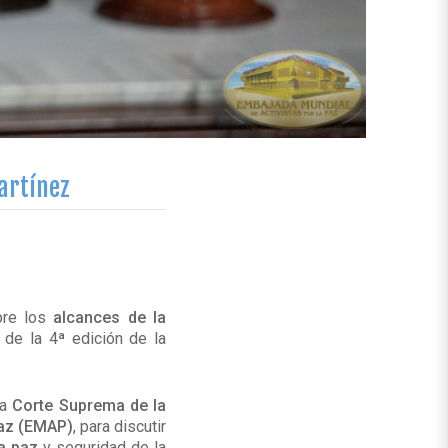
artínez
bre los
alcances de la
de la 4ª edición de la
la
Corte Suprema de la
Paz (EMAP)
, para discutir
la paz
y seguridad de la