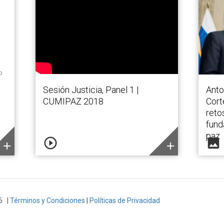
o
Sesión Justicia, Panel 1 |
Anto
CUMIPAZ 2018
Cort
reto
fund
paz
play_circle_outline
image
add
add
6 |
Términos y Condiciones
|
Políticas de Privacidad