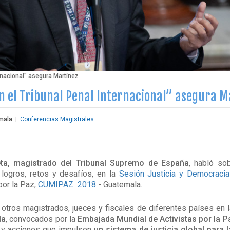
ernacional” asegura Martínez
en el Tribunal Penal Internacional” asegura M
mala
|
Conferencias Magistrales
ta
, magistrado del Tribunal Supremo de España
, habló so
 logros, retos y desafíos, en la
Sesión Justicia y Democracia
por la Paz,
CUMIPAZ 2018
- Guatemala.
 otros magistrados, jueces y fiscales de diferentes países en 
la
, convocados por la
Embajada Mundial de Activistas por la 
 y acciones que impulsen
un sistema de justicia global para 