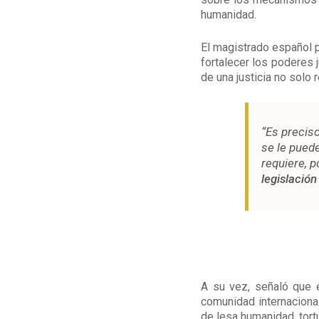
humanidad.
El magistrado español 
fortalecer los poderes j
de una justicia no solo 
“Es precis
se le pued
requiere, p
legislación
A su vez, señaló que 
comunidad internaciona
de lesa humanidad, tortu