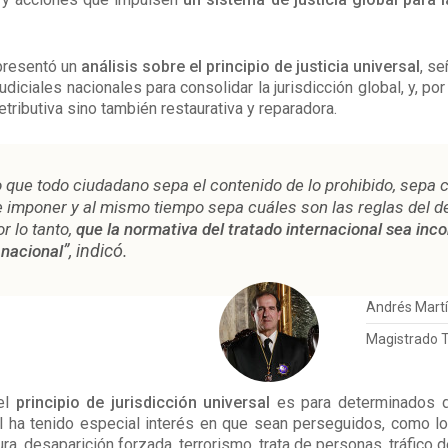
presentó un
análisis sobre el principio de justicia universal
, s
udiciales nacionales para consolidar la jurisdicción global, y, por
retributiva sino también restaurativa y reparadora.
o que todo ciudadano sepa el contenido de lo prohibido, sepa 
e imponer y al mismo tiempo sepa cuáles son las reglas del d
or lo tanto,
que la normativa del tratado internacional sea inco
”, indicó.
 nacional
Andrés Martí
Magistrado 
el
principio de jurisdicción universal
es para determinados de
l ha tenido especial interés en que sean perseguidos, como l
ra, desaparición forzada, terrorismo, trata de personas, tráfico d