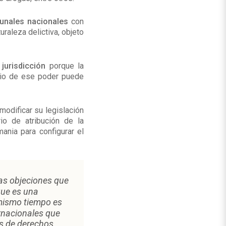
ibunales nacionales
con
raleza delictiva, objeto
jurisdicción
porque la
icio de ese poder puede
odificar su legislación
rio de atribución de la
ania para configurar el
las objeciones que
que es una
 mismo tiempo es
rnacionales que
es de derechos