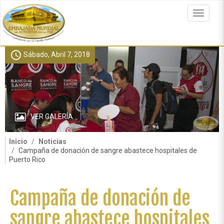
Pasar
al
Toggle
contenido
navigat
principal
schedule
Sábado, Abril 7, 2018
VER GALERÍA
Inicio
Noticias
Campaña de donación de sangre abastece hospitales de
Puerto Rico
Campaña de donación de
sangre abastece hospitales