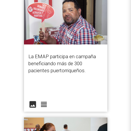
La EMAP participa en campaña
beneficiando más de 300
pacientes puertorriqueños.
image
view_headline