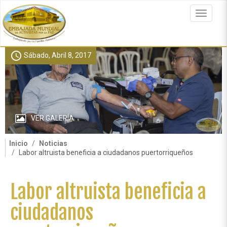
Pasar
al
Toggle
contenido
navigat
principal
schedule
Sábado, Abril 8, 2017
VER GALERÍA
Inicio
Noticias
Labor altruista beneficia a ciudadanos puertorriqueños
Labor altruista beneficia a
ciudadanos