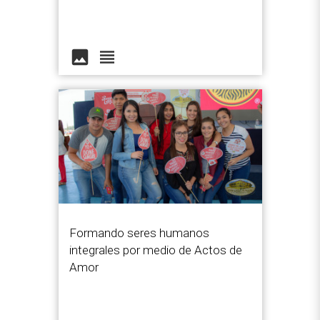
image
view_headline
Formando seres humanos
integrales por medio de Actos de
Amor