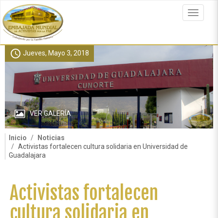
Pasar
al
Toggle
contenido
navigat
principal
schedule
Jueves, Mayo 3, 2018
VER GALERÍA
Inicio
Noticias
Activistas fortalecen cultura solidaria en Universidad de
Guadalajara
Activistas fortalecen
cultura solidaria en