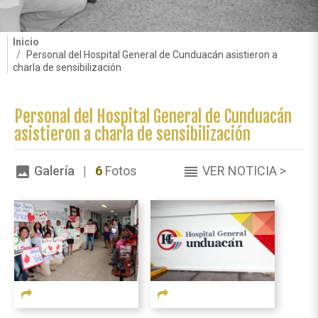
Inicio
Personal del Hospital General de Cunduacán asistieron a
charla de sensibilización
Personal del Hospital General de Cunduacán
asistieron a charla de sensibilización
Galería |
6
Fotos
VER NOTICIA >
image
reorder