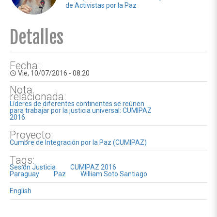
de Activistas por la Paz
Detalles
Fecha:
Vie, 10/07/2016 - 08:20
access_time
Nota
relacionada:
Líderes de diferentes continentes se reúnen
para trabajar por la justicia universal: CUMIPAZ
2016
Proyecto:
Cumbre de Integración por la Paz (CUMIPAZ)
Tags:
Sesión Justicia
CUMIPAZ 2016
Paraguay
Paz
William Soto Santiago
English