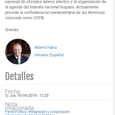
nacional de oficiales latinos electos y la organización de
la agenda del liderato nacional hispano. Actualmente
preside la confederación parlamentaria de las Américas
conocida como COPA.
Gracias.
Alberto Fabra
Senador (España)
Detalles
Fecha:
Jue, 10/04/2018 - 12:20
access_time
Nota
relacionada:
Panel Político: Integración y cooperación