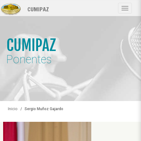
Pasar
CUMIPAZ
al
Toggle
contenido
navigat
principal
CUMIPAZ
Ponentes
Inicio
Sergio Muñoz Gajardo