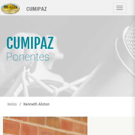
Pasar
CUMIPAZ
al
Toggle
contenido
navigat
principal
CUMIPAZ
Ponentes
Inicio
Kenneth Alston