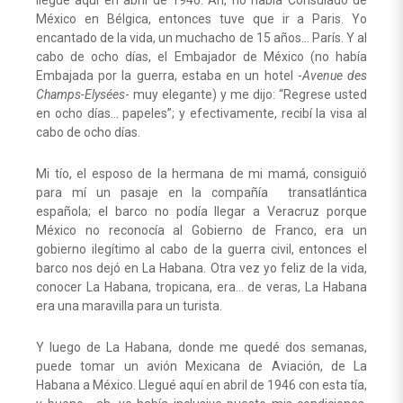
llegue aquí en abril de 1946. Ah, no había Consulado de
México en Bélgica, entonces tuve que ir a Paris. Yo
encantado de la vida, un muchacho de 15 años… París. Y al
cabo de ocho días, el Embajador de México (no había
Embajada por la guerra, estaba en un hotel -
Avenue des
Champs-Elysées
- muy elegante) y me dijo: “Regrese usted
en ocho días… papeles”; y efectivamente, recibí la visa al
cabo de ocho días.
Mi tío, el esposo de la hermana de mi mamá, consiguió
para mí un pasaje en la compañía transatlántica
española; el barco no podía llegar a Veracruz porque
México no reconocía al Gobierno de Franco, era un
gobierno ilegítimo al cabo de la guerra civil, entonces el
barco nos dejó en La Habana. Otra vez yo feliz de la vida,
conocer La Habana, tropicana, era… de veras, La Habana
era una maravilla para un turista.
Y luego de La Habana, donde me quedé dos semanas,
puede tomar un avión Mexicana de Aviación, de La
Habana a México. Llegué aquí en abril de 1946 con esta tía,