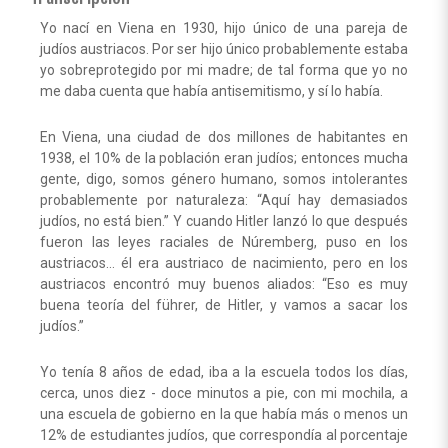
Yo nací en Viena en 1930, hijo único de una pareja de
judíos austriacos. Por ser hijo único probablemente estaba
yo sobreprotegido por mi madre; de tal forma que yo no
me daba cuenta que había antisemitismo, y sí lo había.
En Viena, una ciudad de dos millones de habitantes en
1938, el 10% de la población eran judíos; entonces mucha
gente, digo, somos género humano, somos intolerantes
probablemente por naturaleza: “Aquí hay demasiados
judíos, no está bien.” Y cuando Hitler lanzó lo que después
fueron las leyes raciales de Núremberg, puso en los
austriacos… él era austriaco de nacimiento, pero en los
austriacos encontró muy buenos aliados: “Eso es muy
buena teoría del führer, de Hitler, y vamos a sacar los
judíos.”
Yo tenía 8 años de edad, iba a la escuela todos los días,
cerca, unos diez - doce minutos a pie, con mi mochila, a
una escuela de gobierno en la que había más o menos un
12% de estudiantes judíos, que correspondía al porcentaje