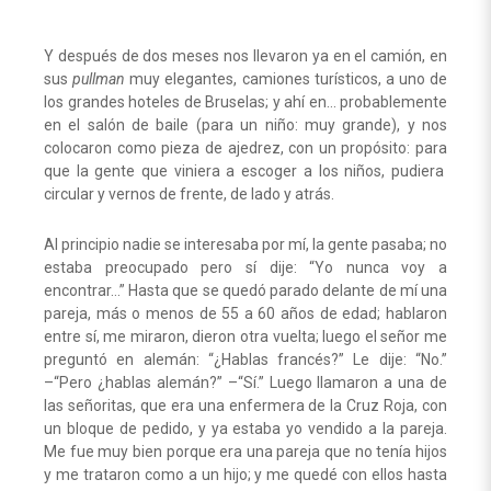
Y después de dos meses nos llevaron ya en el camión, en
sus
pullman
muy elegantes, camiones turísticos, a uno de
los grandes hoteles de Bruselas; y ahí en… probablemente
en el salón de baile (para un niño: muy grande), y nos
colocaron como pieza de ajedrez, con un propósito: para
que la gente que viniera a escoger a los niños, pudiera
circular y vernos de frente, de lado y atrás.
Al principio nadie se interesaba por mí, la gente pasaba; no
estaba preocupado pero sí dije: “Yo nunca voy a
encontrar…” Hasta que se quedó parado delante de mí una
pareja, más o menos de 55 a 60 años de edad; hablaron
entre sí, me miraron, dieron otra vuelta; luego el señor me
preguntó en alemán: “¿Hablas francés?” Le dije: “No.”
–“Pero ¿hablas alemán?” –“Sí.” Luego llamaron a una de
las señoritas, que era una enfermera de la Cruz Roja, con
un bloque de pedido, y ya estaba yo vendido a la pareja.
Me fue muy bien porque era una pareja que no tenía hijos
y me trataron como a un hijo; y me quedé con ellos hasta