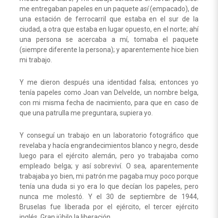
me entregaban papeles en un paquete
así
(empacado), de
una estación de ferrocarril que estaba en el sur de la
ciudad, a otra que estaba en lugar opuesto, en el norte; ahí
una persona se acercaba a mí, tomaba el paquete
(siempre diferente la persona); y aparentemente hice bien
mi trabajo.
Y me dieron después una identidad falsa; entonces yo
tenía papeles como Joan van Delvelde, un nombre belga,
con mi misma fecha de nacimiento, para que en caso de
que una patrulla me preguntara, supiera yo.
Y conseguí un trabajo en un laboratorio fotográfico que
revelaba y hacía engrandecimientos blanco y negro, desde
luego para el ejército alemán, pero yo trabajaba como
empleado belga; y así sobreviví. O sea, aparentemente
trabajaba yo bien, mi patrón me pagaba muy poco porque
tenía una duda si yo era lo que decían los papeles, pero
nunca me molestó. Y el 30 de septiembre de 1944,
Bruselas fue liberada por el ejército, el tercer ejército
inglés. Gran júbilo la liberación.