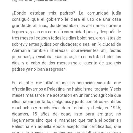
¿Dónde estaban mis padres? La comunidad judía
consiguió que el gobierno le diera el uso de una casa
grande de oficinas, donde estaban los alemanes durante
la guerra, y esa era como la comunidad judía; y después de
tres meses llegaban todos los días boletines, eran listas de
sobrevivientes judíos por ciudades; o sea, en ‘x’ ciudad de
Alemania también liberadas, sobrevivientes ahí, ‘estas
personas’; yo visitaba esas listas, leía esas listas todos los
días; y al cabo de dos meses me di cuenta de que mis
padres ya no iban a regresar.
En el Inter me afilié a una organización sionista que
ofrecía llevarnos a Palestina; no había Israel todavía. Y seis
meses más tarde me aceptaron en un rancho agrícola que
ellos habían rentado, o algo así; y junto con otros veintidós
muchachos y muchachas de mi edad… yo tenía, en 1945,
digamos, 15 años de edad, listo para emigrar; no
ilegalmente sino que el mandato que tenía el poder en
Palestina en aquella época aceptó dar certificados, que
eran como visas, a los jóvenes no adultos, judíos, para