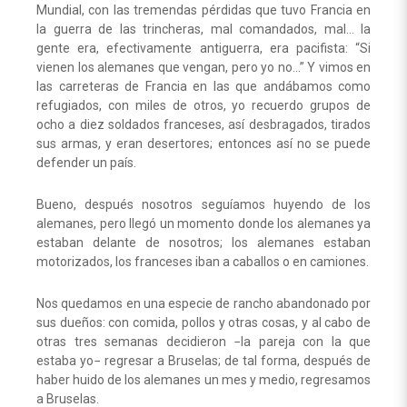
Mundial, con las tremendas pérdidas que tuvo Francia en
la guerra de las trincheras, mal comandados, mal… la
gente era, efectivamente antiguerra, era pacifista: “Si
vienen los alemanes que vengan, pero yo no…” Y vimos en
las carreteras de Francia en las que andábamos como
refugiados, con miles de otros, yo recuerdo grupos de
ocho a diez soldados franceses, así desbragados, tirados
sus armas, y eran desertores; entonces así no se puede
defender un país.
Bueno, después nosotros seguíamos huyendo de los
alemanes, pero llegó un momento donde los alemanes ya
estaban delante de nosotros; los alemanes estaban
motorizados, los franceses iban a caballos o en camiones.
Nos quedamos en una especie de rancho abandonado por
sus dueños: con comida, pollos y otras cosas, y al cabo de
otras tres semanas decidieron −la pareja con la que
estaba yo− regresar a Bruselas; de tal forma, después de
haber huido de los alemanes un mes y medio, regresamos
a Bruselas.