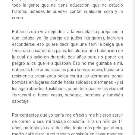
todo la gente que no tiene educación, que no estudió
historia, ustedes le pueden contar cualquier cosa y lo
creen.
Entonces otra vez dejé de ir a la escuela. La pareja con la
que estaba yo (la pareja de judíos húngaros), lograron
esconderse; eso quiere decir que una familia belga que
tenía una casa de dos pisos, les alquiló una habitación de
la cual no salieron durante dos años para no poner en
peligro a los que le alquilaban. Eso no me gustaba a mí,
entonces hice unos trabajos para la resistencia, había una
resistencia organizada belga contra los alemanes: poner
bombas en lugares donde había soldados alemanes −y si
los agarraban los fusilaban−, poner bombas en las vías del
ferrocarril o hacer cosas, sabotaje, bombas y también
sabotaje.
Por contactos que yo tenía me ofrecí y me hicieron servir
de correo; o sea, mi trabajo consistía… Era un niño de 11
años, no tenía yo cara de judío, tenía más pelo que ahora,
medio café claro; y mi trabajo consistía en llevar papeles: