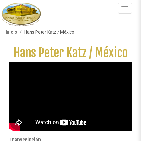
Pasar
al
Toggle
contenido
navigat
principal
Inicio
Hans Peter Katz / México
Hans Peter Katz / México
Transcripción