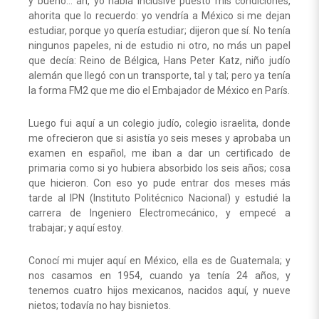
y bueno… ah, yo había inclusive puesto mis condiciones,
ahorita que lo recuerdo: yo vendría a México si me dejan
estudiar, porque yo quería estudiar; dijeron que sí. No tenía
ningunos papeles, ni de estudio ni otro, no más un papel
que decía: Reino de Bélgica, Hans Peter Katz, niño judío
alemán que llegó con un transporte, tal y tal; pero ya tenía
la forma FM2 que me dio el Embajador de México en París.
Luego fui aquí a un colegio judío, colegio israelita, donde
me ofrecieron que si asistía yo seis meses y aprobaba un
examen en español, me iban a dar un certificado de
primaria como si yo hubiera absorbido los seis años; cosa
que hicieron. Con eso yo pude entrar dos meses más
tarde al IPN (Instituto Politécnico Nacional) y estudié la
carrera de Ingeniero Electromecánico, y empecé a
trabajar; y aquí estoy.
Conocí mi mujer aquí en México, ella es de Guatemala; y
nos casamos en 1954, cuando ya tenía 24 años, y
tenemos cuatro hijos mexicanos, nacidos aquí, y nueve
nietos; todavía no hay bisnietos.