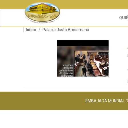
Pasar
al
contenido
QUI
principal
Inicio
Palacio Justo Arosemana
EMBAJADA MUNDIAL DE