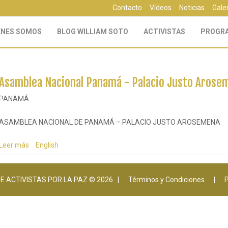
Contacto
Vídeos
Noticias
Gale
ÉNES SOMOS
BLOG WILLIAM SOTO
ACTIVISTAS
PROGR
Asamblea Nacional Panamá - Palacio Justo Arose
PANAMÁ
ASAMBLEA NACIONAL DE PANAMÁ – PALACIO JUSTO AROSEMENA
Leer más
sobre
English
Asamblea
Nacional
Panamá
 ACTIVISTAS POR LA PAZ © 2026 |
Términos y Condiciones
|
P
-
Palacio
Justo
Arosemana