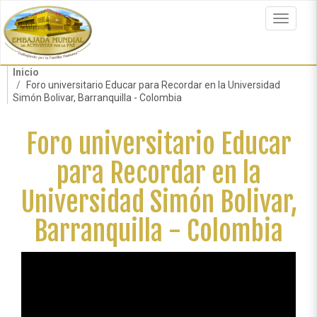
Pasar
al
Toggle
contenido
navigat
principal
Inicio
Foro universitario Educar para Recordar en la Universidad
Simón Bolivar, Barranquilla - Colombia
Foro universitario Educar
para Recordar en la
Universidad Simón Bolivar,
Barranquilla - Colombia