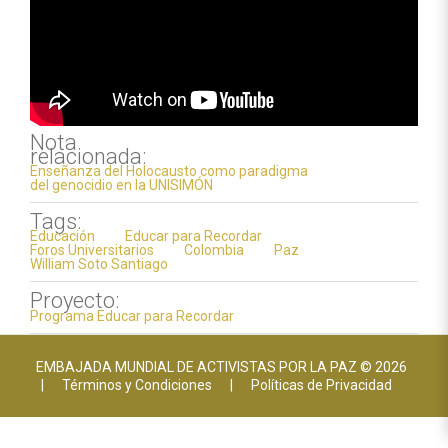
Nota
relacionada:
Enseñanza del Holocausto como paradigma
del genocidio en la UNISIMÓN
Tags:
Educación
Educar para Recordar
Foros Universitarios
Colombia
Paz
William Soto Santiago
Proyecto:
Programa Educar para Recordar
EMBAJADA MUNDIAL DE ACTIVISTAS POR LA PAZ © 2026
|
Términos y Condiciones
|
Políticas de Privacidad