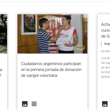
Activ
curs
de S
Arg
En Res
Los Ac
de ca
Ciudadanos argentinos participan
en el 
ma
en la primera jornada de donación
la Vi
”
de sangre voluntaria
Activi
image
view_headline
image