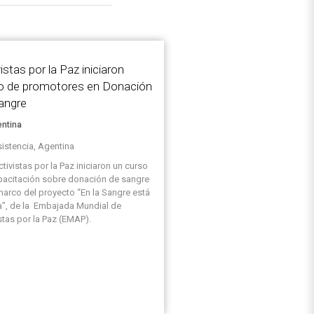
istas por la Paz iniciaron
o de promotores en Donación
angre
entina
istencia, Agentina
tivistas por la Paz iniciaron un curso
pacitación sobre donación de sangre
marco del proyecto “En la Sangre está
da”, de la Embajada Mundial de
stas por la Paz (EMAP).