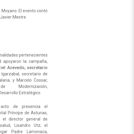
r. Moyano. El evento contó
món Javier Mestre.
nalidades pertenecientes
ud apoyaron la campaña,
iel Acevedo, secretario
 Igarzabal, secretario de
laria; y Marcelo Cossar,
de Modernización,
esarrollo Estratégico.
acto de presencia el
ital Príncipe de Asturias,
; el director general de
alud, Lisandro Utz; el
hogar Padre Lamonaca,