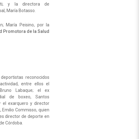
tti; y la directora de
al, María Botasso.
; María Peisino, por la
d Promotora de la Salud
deportistas reconocidos
actividad, entre ellos el
 Bruno Labaque; el ex
ial de boxeo, Santos
y el exarquero y director
l, Emilio Commisso, quien
 es director de deporte en
 de Córdoba.