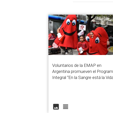
Voluntarios de la EMAP en
Argentina promueven el Progra
Integral “En la Sangre está la Vida
image
view_headline