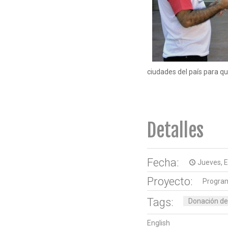
ciudades del país para qu
Detalles
Fecha:
Jueves, E
access_time
Proyecto:
Program
Tags:
Donación de
English