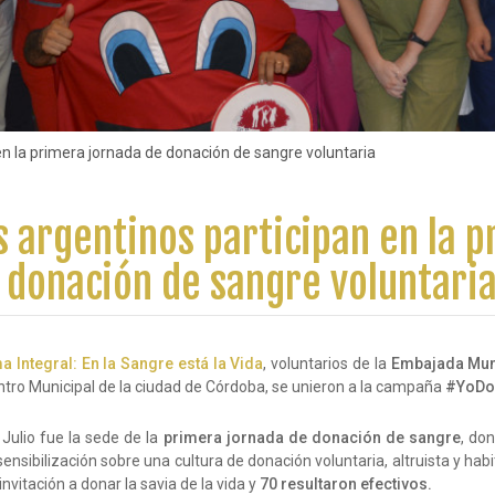
n la primera jornada de donación de sangre voluntaria
 argentinos participan en la 
 donación de sangre voluntari
 Integral: En la Sangre está la Vida
, voluntarios de la
Embajada Mund
tro Municipal de la ciudad de Córdoba, se unieron a la campaña
#YoDo
 Julio fue la sede de la
primera jornada de donación de sangre
, do
sensibilización sobre una cultura de donación voluntaria, altruista y hab
nvitación a donar la savia de la vida y
70 resultaron efectivos.