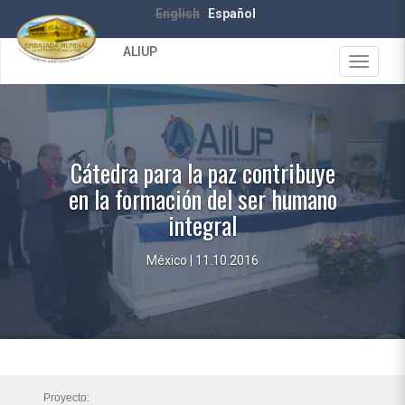
Pasar
English
Español
al
contenido
ALIUP
principal
Toggle
navigat
Cátedra para la paz contribuye
en la formación del ser humano
integral
México | 11.10.2016
Proyecto: