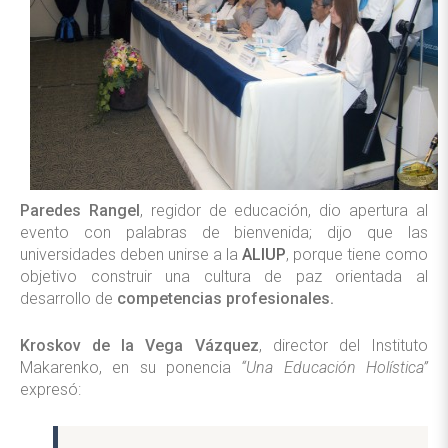
Paredes Rangel
, regidor de educación, dio apertura al
evento con palabras de bienvenida; dijo que las
universidades deben unirse a la
ALIUP
, porque tiene como
objetivo construir una cultura de paz orientada al
desarrollo de
competencias profesionales.
Kroskov de la Vega Vázquez
, director del Instituto
Makarenko, en su ponencia
“Una Educación Holística”
expresó: