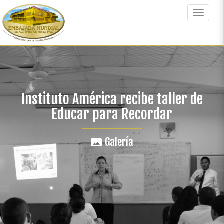
Pasar
al
Toggle
contenido
navigat
principal
Instituto América recibe taller de
Educar para Recordar
Galería
panorama