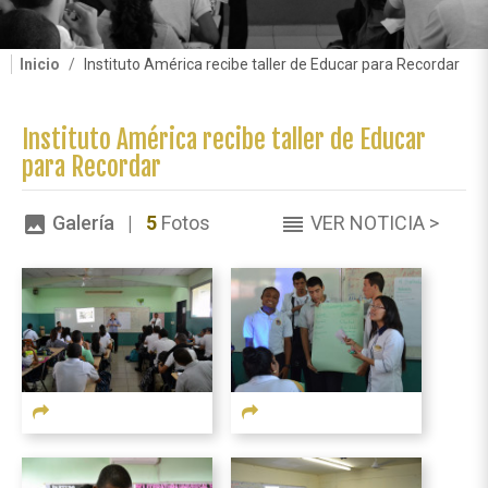
Inicio
Instituto América recibe taller de Educar para Recordar
Instituto América recibe taller de Educar
para Recordar
Galería |
5
Fotos
VER NOTICIA >
image
reorder