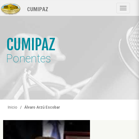
Pasar
CUMIPAZ
al
Toggle
contenido
navigat
principal
CUMIPAZ
Ponentes
Inicio
Álvaro Arzú Escobar