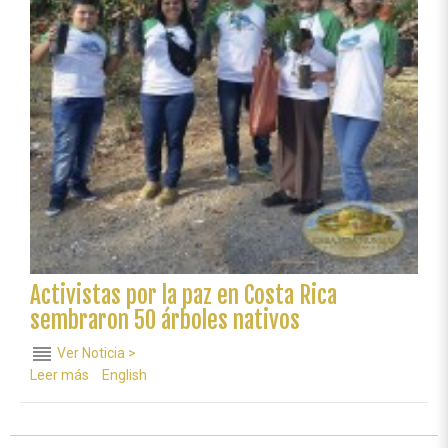
Medio
Ambiente
Activistas por la paz en Costa Rica
sembraron 50 árboles nativos
reorder
Ver Noticia >
Leer más
sobre
English
Activistas
por
la
paz