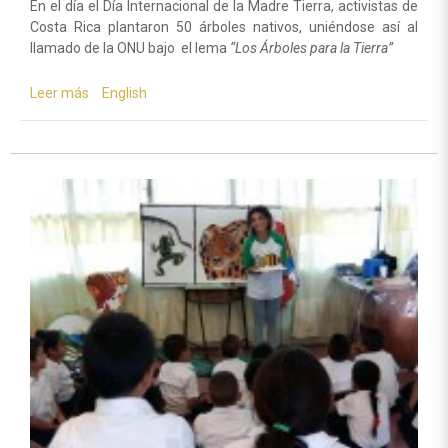
En el día el Día Internacional de la Madre Tierra, activistas de
Costa Rica plantaron 50 árboles nativos, uniéndose así al
llamado de la ONU bajo el lema
“Los Árboles para la Tierra”
Leer más
sobre
English
Activistas
por
la
paz
en
Costa
Rica
sembraron
50
árboles
nativos