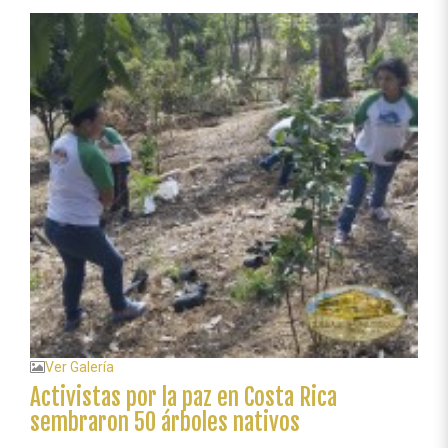
en
Costa
Rica
sembraron
50
árboles
nativos
Ver Galería
Activistas por la paz en Costa Rica
sembraron 50 árboles nativos