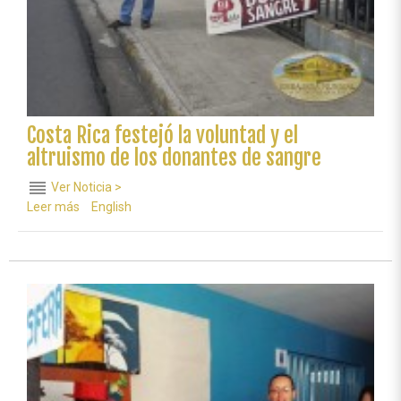
Costa Rica festejó la voluntad y el
altruismo de los donantes de sangre
reorder
Ver Noticia >
Leer más
sobre
English
Costa
Rica
festejó
la
voluntad
y
el
altruismo
de
los
donantes
de