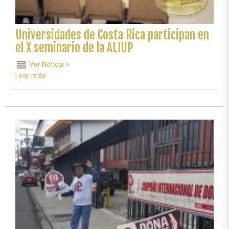
Universidades de Costa Rica participan en
el X seminario de la ALIUP
reorder
Ver Noticia >
Leer más
sobre
Universidades
de
Costa
Rica
participan
en
el
X
seminario
de
la
ALIUP