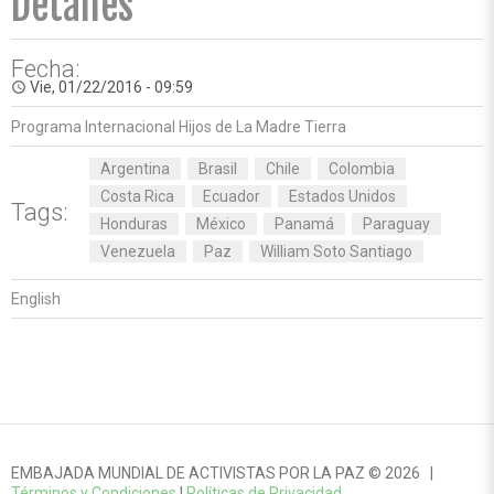
Detalles
Fecha:
Vie, 01/22/2016 - 09:59
access_time
Programa Internacional Hijos de La Madre Tierra
Argentina
Brasil
Chile
Colombia
Costa Rica
Ecuador
Estados Unidos
Tags:
Honduras
México
Panamá
Paraguay
Venezuela
Paz
William Soto Santiago
English
EMBAJADA MUNDIAL DE ACTIVISTAS POR LA PAZ © 2026 |
Términos y Condiciones
|
Políticas de Privacidad