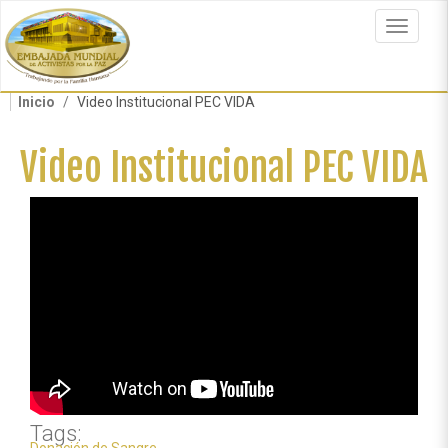
Pasar
al
Toggle
contenido
navigat
principal
Inicio
Video Institucional PEC VIDA
Video Institucional PEC VIDA
Tags: