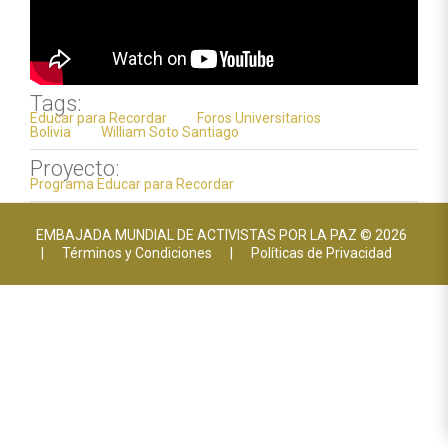
Tags:
Educar para Recordar
Foros Universitarios
Bolivia
William Soto Santiago
Proyecto:
Programa Educar para Recordar
EMBAJADA MUNDIAL DE ACTIVISTAS POR LA PAZ © 2026
|
Términos y Condiciones
|
Políticas de Privacidad