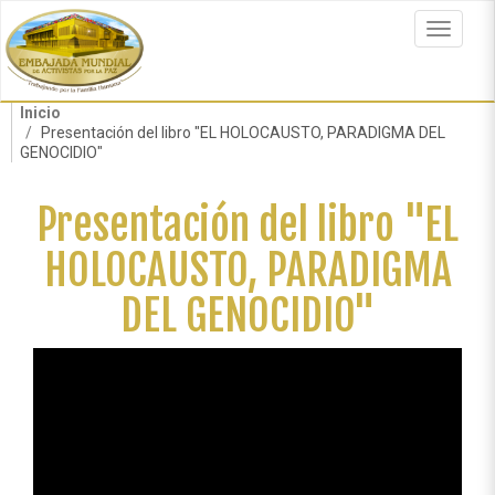
Pasar
al
Toggle
contenido
navigat
principal
Inicio
Presentación del libro "EL HOLOCAUSTO, PARADIGMA DEL
GENOCIDIO"
Presentación del libro "EL
HOLOCAUSTO, PARADIGMA
DEL GENOCIDIO"